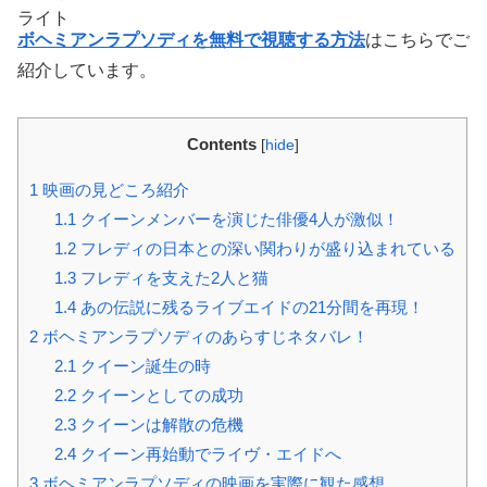
ライト
ボヘミアンラプソディを無料で視聴する方法
はこちらでご
紹介しています。
Contents
[
hide
]
1
映画の見どころ紹介
1.1
クイーンメンバーを演じた俳優4人が激似！
1.2
フレディの日本との深い関わりが盛り込まれている
1.3
フレディを支えた2人と猫
1.4
あの伝説に残るライブエイドの21分間を再現！
2
ボヘミアンラプソディのあらすじネタバレ！
2.1
クイーン誕生の時
2.2
クイーンとしての成功
2.3
クイーンは解散の危機
2.4
クイーン再始動でライヴ・エイドへ
3
ボヘミアンラプソディの映画を実際に観た感想