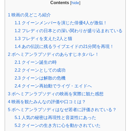
Contents
[
hide
]
1
映画の見どころ紹介
1.1
クイーンメンバーを演じた俳優4人が激似！
1.2
フレディの日本との深い関わりが盛り込まれている
1.3
フレディを支えた2人と猫
1.4
あの伝説に残るライブエイドの21分間を再現！
2
ボヘミアンラプソディのあらすじネタバレ！
2.1
クイーン誕生の時
2.2
クイーンとしての成功
2.3
クイーンは解散の危機
2.4
クイーン再始動でライヴ・エイドへ
3
ボヘミアンラプソディの映画を実際に観た感想
4
映画を観たみんなの評価や口コミは？
5
ボヘミアンラプソディはなぜ若者に評価されている？
5.1
人気の秘密は再現性と音楽性にあった
5.2
クイーンの生き方に心を動かされていた