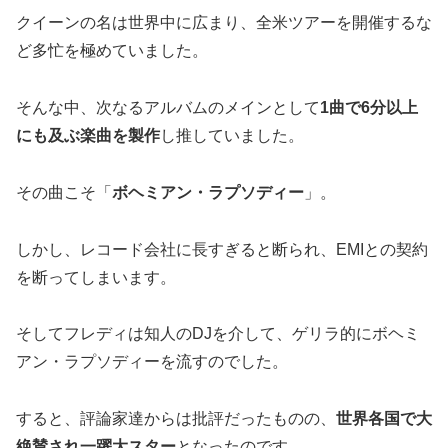
クイーンの名は世界中に広まり、全米ツアーを開催するな
ど多忙を極めていました。
そんな中、次なるアルバムのメインとして
1曲で6分以上
にも及ぶ楽曲を製作
し推していました。
その曲こそ「
ボヘミアン・ラプソディー
」。
しかし、レコード会社に長すぎると断られ、EMIとの契約
を断ってしまいます。
そしてフレディは知人のDJを介して、ゲリラ的にボヘミ
アン・ラプソディーを流すのでした。
すると、評論家達からは批評だったものの、
世界各国で大
絶賛され一躍大スター
となったのです。