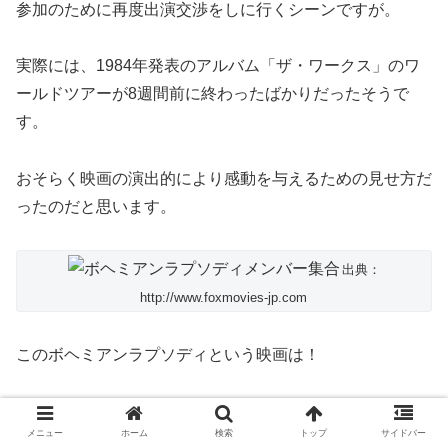
参加のために再度出演交渉をしに行くシーンですが。
実際には、1984年発表のアルバム「ザ・ワークス」のワ
ールドツアーが8週間前に終わったばかりだったそうで
す。
おそらく映画の演出的により感動を与えるための見せ方だ
ったのだと思います。
出典：
http://www.foxmovies-jp.com
このボヘミアンラプソディという映画は！
実際にあったことを忠実に再現したというより・・・。
メニュー
ホーム
検索
トップ
サイドバー