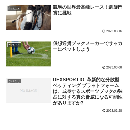
競馬の世界最高峰レース！凱旋門
かけごと
賞に挑戦
2023.08.16
仮想通貨ブックメーカーでサッカ
かけごと
ーにベットしよう
2023.03.08
DEXSPORT.IO: 革新的な分散型
かけごと
ベッティング プラットフォーム
は、成長するスポーツブックの独
占に対する真の脅威になる可能性
がありますか?
2023.01.28