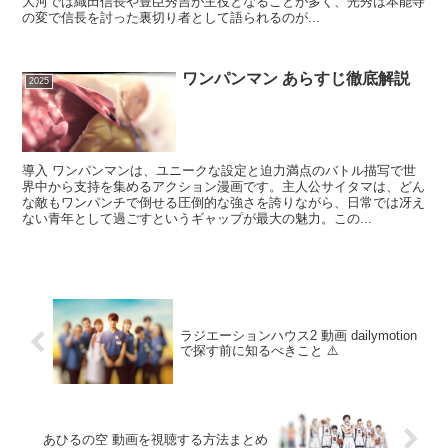
大河では織田信長や豊臣秀吉が主役となることが多く、光秀は本能寺
の変で信長を討った裏切り者として語られるのが...
ワンパンマン あらすじ徹底解説
2025
導入 ワンパンマンは、ユニークな設定と迫力満点のバトル描写で世
界中から支持を集めるアクション漫画です。主人公サイタマは、どん
な敵もワンパンチで倒せる圧倒的な強さを誇りながら、日常では冴え
ない青年として過ごすというギャップが最大の魅力。この...
ラジエーションハウス2 動画 dailymotion
で探す前に知るべきこと ⚠️
あひるの空 動画を視聴する方法まとめ