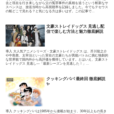
去と現在を行き来しながら父の冤罪事件の真相を追うという斬新なサ
スペンスは、放送当時から高視聴率を記録しました。今でもテセウス
の船どこで見れる？と気になる方は多いはず。この記事で...
文豪ストレイドッグス 見逃し配
2025
信で楽しむ方法と魅力徹底解説
導入 大人気アニメシリーズ・文豪ストレイドッグス は、芥川龍之介
や中島敦、太宰治といった実在の文豪たちが異能バトルに挑む独創的
な世界観で国内外から高評価を獲得しています。とはいえ、文豪スト
レイドッグス 見逃し—「最新シーズンを見逃した！」...
クッキングパパ 最終回 徹底解説
2025
✨
導入 クッキングパパは1985年から連載が始まり、30年以上もの長き