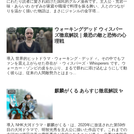
にわたり読者に愛され続けた国民的グルメ漫画です。主人公・荒岩一
味・あらいわ かずみが家庭や職場で料理を振る舞い、人とのつなが
りを温かく描いた物語は、まさにジャンルの金字塔...
ウォーキングデッド ウィスパー
2025
ズ徹底解説｜最恐の敵と恐怖の心
理戦
導入 世界的ヒットドラマ・ウォーキング・デッド ‍♂️。その中でもフ
ァンを震え上がらせた存在が ・ウィスパーズ・Whisperers です。ウ
ォーカー・ゾンビの皮をかぶり、まるで群れに溶け込むようにして動
く彼らは、従来の人間敵勢力とはまっ...
麒麟がくる あらすじ徹底解説 ✨
2025
導入 NHK大河ドラマ・麒麟がくる・は、2020年に放送された第59作
目の大河ドラマで、明智光秀を主人公に描いた作品です。これまでの