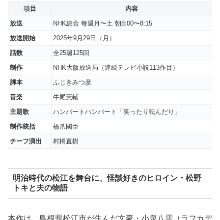
項目
内容
放送
NHK総合 毎週月〜土 朝8:00〜8:15
放送開始
2025年9月29日（月）
話数
全25週125回
制作
NHK大阪放送局（連続テレビ小説113作目）
脚本
ふじきみつ彦
音楽
牛尾憲輔
主題歌
ハンバートハンバート「笑ったり転んだり」
制作統括
橋爪國臣
チーフ演出
村橋直樹
明治時代の松江を舞台に、怪談好きのヒロイン・松野
トキと夫の物語
本作は、島根県松江市が生んだ文豪・小泉八雲（ラフカデ