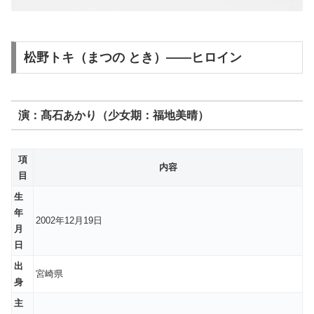
松野トキ（まつの とき）——ヒロイン
演：髙石あかり（少女期：福地美晴）
項
内容
目
生
年
2002年12月19日
月
日
出
宮崎県
身
主