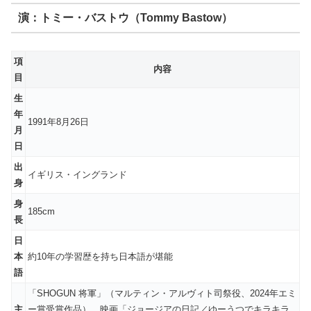
演：トミー・バストウ（Tommy Bastow）
項
内容
目
生
年
1991年8月26日
月
日
出
イギリス・イングランド
身
身
185cm
長
日
本
約10年の学習歴を持ち日本語が堪能
語
「SHOGUN 将軍」（マルティン・アルヴィト司祭役、2024年エミ
主
ー賞受賞作品）、映画「ジョージアの日記／ゆーうつでキラキラ