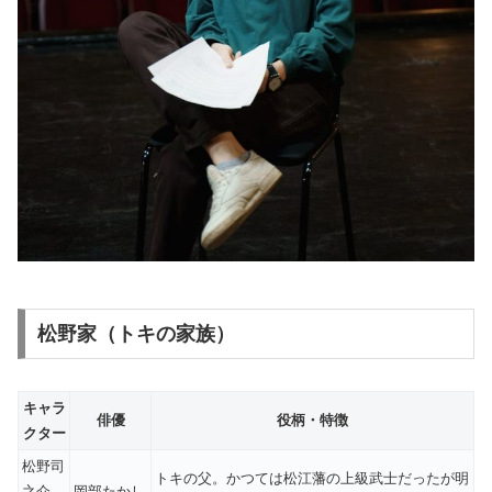
松野家（トキの家族）
キャラ
俳優
役柄・特徴
クター
松野司
トキの父。かつては松江藩の上級武士だったが明
之介
岡部たかし