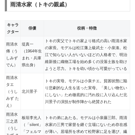
雨清水家（トキの親戚）
キャラ
俳優
役柄・特徴
クター
トキの実父でトキの家より格式の高い雨清水家
雨清水
堤真一
の家長。モデルは松江藩上級武士・小泉湊。松
傳（う
（1964年生
江で知らない人がいないほどの人格者で、明治
しみず
まれ・兵庫
維新後に織物工場を始め多くの没落士族を助け
でん）
県出身）
ようと尽力。トキを幼い頃から可愛がっている
雨清水
トキの実母。モデルは小泉チエ。貧困状態に陥
タエ
り悲劇的な人生を送った実母。「美しい物乞い
（うし
北川景子
にしない」ため徹底的に汚れ役に入り込んだ北
みず た
川景子の演技が制作陣から絶賛された
え）
雨清水
板垣李光人
トキの弟にあたる。モデルは小泉藤三郎。雨清
三之丞
（「silent」
水家の三男で家督を継ぐ立場にないため存在感
（うし
「フェルマ
が薄い。居場所を求めて松野家に足を運び、繊