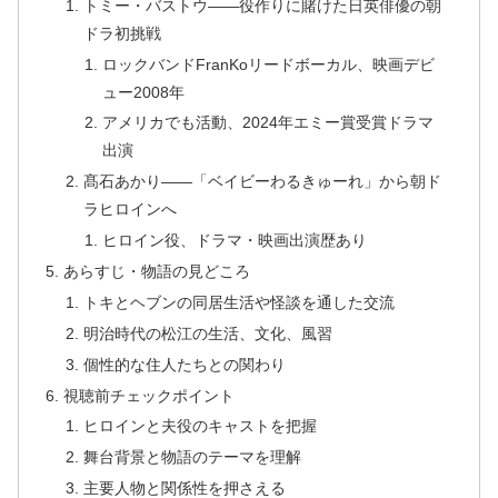
トミー・バストウ——役作りに賭けた日英俳優の朝
ドラ初挑戦
ロックバンドFranKoリードボーカル、映画デビ
ュー2008年
アメリカでも活動、2024年エミー賞受賞ドラマ
出演
髙石あかり——「ベイビーわるきゅーれ」から朝ド
ラヒロインへ
ヒロイン役、ドラマ・映画出演歴あり
あらすじ・物語の見どころ
トキとヘブンの同居生活や怪談を通した交流
明治時代の松江の生活、文化、風習
個性的な住人たちとの関わり
視聴前チェックポイント
ヒロインと夫役のキャストを把握
舞台背景と物語のテーマを理解
主要人物と関係性を押さえる