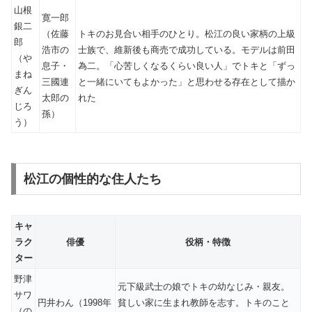
山根
寛一郎
銀二
（佐藤
トキのお見合い相手のひとり。松江の良い家柄の上級
郎
浩市の
士族で、維新後も商売で成功している。モデルは前田
（や
息子・
為二。「心苦しくなるくらい良い人」でトキと「ずっ
まね
三國連
と一緒にいてもよかった」と思わせる存在として描か
ぎん
太郎の
れた
じろ
孫）
う）
松江の個性的な住人たち
キャ
ラク
俳優
役柄・特徴
ター
野津
元下級武士の娘でトキの幼なじみ・親友。
サワ
円井わん（1998年
貧しい家に生まれ教師を志す。トキのこと
（の