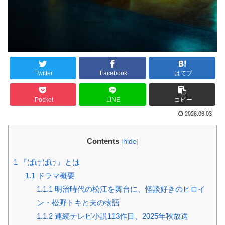
Twitter
Facebook
はてブ
Pocket
LINE
コピー
2026.06.03
Contents
[
hide
]
1
『ばけばけ』とは
1.1
ドラマ概要
1.1.1
明治時代の松江を舞台に、怪談好きのヒロイ
ン・松野トキと夫の物語
1.1.2
連続テレビ小説113作目、2025年秋放送