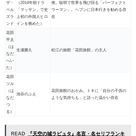
ザ・
（2014年朝ドラ
僚。聡明で世界を飛び回る「パーフェクト
ベル
「マッサン」で史
ウーマン」。ヘブンに日本行きを勧める存
ズラ
上初の外国人ヒロ
在
ンド
インを務めた）
花田
平太
（は
生瀬勝久
松江の旅館「花田旅館」の主人
なだ
へい
た）
花田
ツル
（は
花田旅館のおかみ。トキに「自分の子供の
池谷のぶえ
なだ
ような気持ちも」と語った温かい存在
つ
る）
READ
『天空の城ラピュタ』名言・名セリフランキ