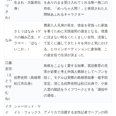
生まれ・大阪府出
をありのまま受け入れてくれる唯一無二の
づ
身）
存在。「めっちゃ人間！」と表現された人
さ
間味あふれるキャラクター
わ）
農家八人兄弟の長女。借金を背負った家族
さとうほなみ（ゲ
を養うために天国遊郭の遊女となる。境遇
スの極み乙女。ド
に沈まない明るくたくましい女性。没落し
なみ
ラマー・「ほな・
て近くに越してきたトキを何かと気にかけ
いこか」）
る。ヒロインオーディションに参加後、こ
の遊女役で出演が決まった
江藤
島根をこよなく愛する知事。英語教育の充
安宗
実が必要と考え外国人教師としてヘブンを
（え
佐野史郎（島根県
招く。モデルは実際の島根県知事・籠手田
とう
松江市出身）
安定。演じる佐野史郎は松江出身で、小泉
やす
八雲の朗読をライフワークとする「適役中
む
の適役」
ね）
イラ
シャーロット・ケ
イ
イト・フォックス
アメリカで活躍する女性記者でヘブンの同