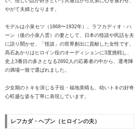
い、怪しい話が好きという共通点から次第に心を通わせ、
やがて夫婦となります。
モデルは小泉セツ（1868〜1932年）。ラフカディオ・ハ
ーン（後の小泉八雲）の妻として、日本の怪談や民話を夫
に語り聞かせ、「怪談」の世界創出に貢献した女性です。
髙石あかりはヒロイン役のオーディションに3度挑戦し、
史上3番目の多さとなる2892人の応募者の中から、選考陣
の満場一致で選ばれました。
少女期のトキを演じる子役・福地美晴も、幼いトキの好奇
心旺盛な姿を丁寧に表現しています。
レフカダ・ヘブン（ヒロインの夫）