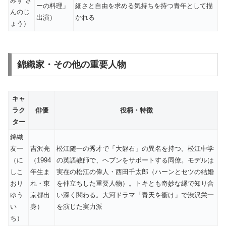
みず さ
ーの料理」
細さと自由を求める気持ちを持つ青年として描
んのじ
出演）
かれる
ょう）
錦織家・その他の重要人物
キャ
ラク
俳優
役柄・特徴
ター
錦織
友一
吉沢亮
松江随一の秀才で「大磐石」の異名を持つ。松江中学
（に
（1994
の英語教師で、ヘブンをサポートする同僚。モデルは
しこ
年生ま
実在の松江の偉人・西田千太郎（ハーンとセツの結婚
おり
れ・東
を仲立ちした重要人物）。トキとも奇妙な縁で知り合
ゆう
京都出
い深く関わる。大河ドラマ「青天を衝け」で渋沢栄一
い
身）
を演じた実力派
ち）