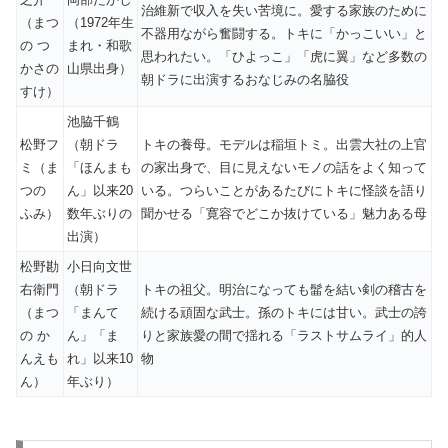
治維新で収入を失い苦境に。愛する家族のために
（まつ
（1972年生
不器用ながら奮闘する。トキに「かっこいい」と
の つ
まれ・和歌
思われたい。「ひよっこ」「虎に翼」など多数の
かさの
山県出身）
朝ドラに出演するおなじみの名脇役
すけ）
池脇千鶴
松野フ
（朝ドラ
トキの養母。モデルは稲垣トミ。出雲大社の上官
ミ（ま
「ほんまも
の家出身で、目に見えないモノの話をよく知って
つの
ん」以来20
いる。つらいことがあるたびにトキに怪談を語り
ふみ）
数年ぶりの
聞かせる「寛容でどこか抜けている」魅力ある母
出演）
松野勘
小日向文世
右衛門
（朝ドラ
トキの祖父。明治になっても髷を結い剣の稽古を
（まつ
「まんて
続ける頑固な武士。孫のトキには甘い。武士の誇
の か
ん」「ま
りと家族愛の間で揺れる「ラストサムライ」的人
んえも
れ」以来10
物
ん）
年ぶり）