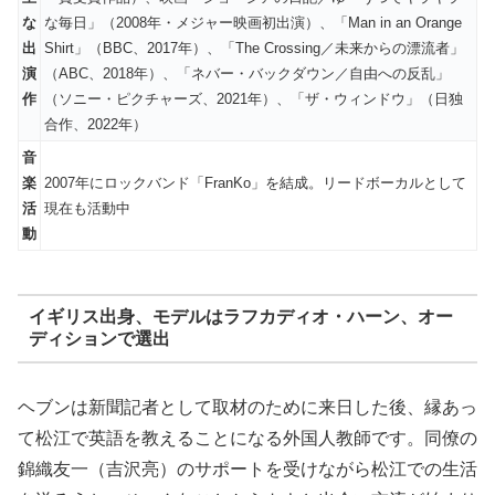
な
な毎日」（2008年・メジャー映画初出演）、「Man in an Orange
出
Shirt」（BBC、2017年）、「The Crossing／未来からの漂流者」
演
（ABC、2018年）、「ネバー・バックダウン／自由への反乱」
作
（ソニー・ピクチャーズ、2021年）、「ザ・ウィンドウ」（日独
合作、2022年）
音
楽
2007年にロックバンド「FranKo」を結成。リードボーカルとして
活
現在も活動中
動
イギリス出身、モデルはラフカディオ・ハーン、オー
ディションで選出
ヘブンは新聞記者として取材のために来日した後、縁あっ
て松江で英語を教えることになる外国人教師です。同僚の
錦織友一（吉沢亮）のサポートを受けながら松江での生活