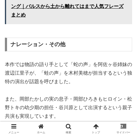
ング｜バルスから土から離れてはまで人気フレーズ
まとめ
ナレーション・その他
本作では物語の語り手として「蛇の声」を阿佐ヶ谷姉妹の
渡辺江里子が、「蛙の声」を木村美穂が担当するという独
特の演出が話題を呼びました。
また、岡部たかしの実の息子・岡部ひろきもヒロイン・松
野トキの幼少期の担任・谷川原として出演するという親子
共演も実現しています。
メニュー
ホーム
検索
トップ
サイドバー