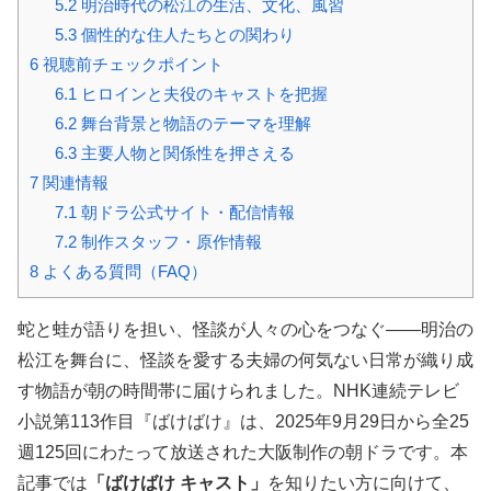
5.2
明治時代の松江の生活、文化、風習
5.3
個性的な住人たちとの関わり
6
視聴前チェックポイント
6.1
ヒロインと夫役のキャストを把握
6.2
舞台背景と物語のテーマを理解
6.3
主要人物と関係性を押さえる
7
関連情報
7.1
朝ドラ公式サイト・配信情報
7.2
制作スタッフ・原作情報
8
よくある質問（FAQ）
蛇と蛙が語りを担い、怪談が人々の心をつなぐ——明治の
松江を舞台に、怪談を愛する夫婦の何気ない日常が織り成
す物語が朝の時間帯に届けられました。NHK連続テレビ
小説第113作目『ばけばけ』は、2025年9月29日から全25
週125回にわたって放送された大阪制作の朝ドラです。本
記事では
「ばけばけ キャスト」
を知りたい方に向けて、