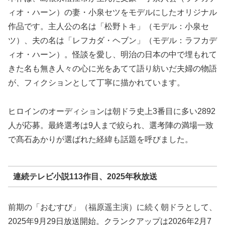
ィオ・ハーン）の妻・小泉セツをモデルにしたオリジナル
作品です。主人公の名は「松野トキ」（モデル：小泉セ
ツ）、夫の名は「レフカダ・ヘブン」（モデル：ラフカデ
ィオ・ハーン）。怪談を愛し、明治の日本の中で埋もれて
きた名も無き人々の心に光をあてて語り紡いだ夫婦の物語
が、フィクションとして丁寧に描かれています。
ヒロインのオーディションは朝ドラ史上3番目に多い2892
人が応募。最終選考は9人まで絞られ、選考陣の満場一致
で髙石あかりが選ばれた経緯も話題を呼びました。
連続テレビ小説113作目、2025年秋放送
前期の「おむすび」（福原遥主演）に続く朝ドラとして、
2025年9月29日放送開始。クランクアップは2026年2月7