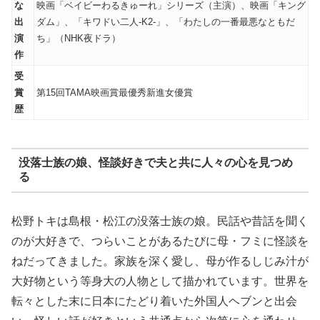
な
映画「ベイビーわるきゅーれ」シリーズ（主演）、映画「キング
出
ダム」、「キワドい二人-K2-」、「わたしの一番最悪なともだ
演
ち」（NHK夜ドラ）
作
受
賞
第15回TAMA映画賞最優秀新進女優賞
歴
没落士族の娘、怪談好きで夫と共に人々の心を見つめ
る
松野トキは島根・松江の没落士族の娘。民話や昔話を聞く
のが大好きで、つらいことがあるたびに母・フミに怪談を
ねだってきました。家族を深く愛し、母が作るしじみ汁が
大好物という等身大の人物として描かれています。世界を
転々とした末に日本にたどり着いた外国人ヘブンと出会