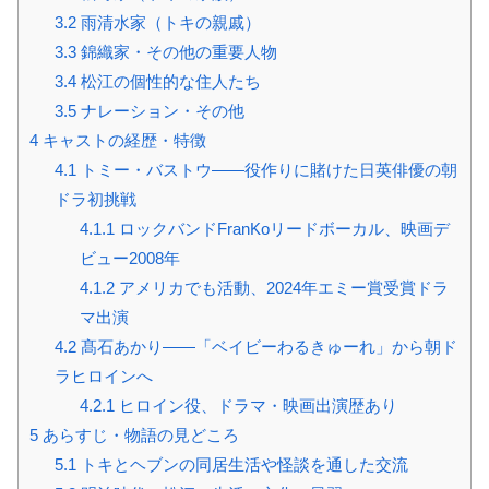
3.2
雨清水家（トキの親戚）
3.3
錦織家・その他の重要人物
3.4
松江の個性的な住人たち
3.5
ナレーション・その他
4
キャストの経歴・特徴
4.1
トミー・バストウ——役作りに賭けた日英俳優の朝
ドラ初挑戦
4.1.1
ロックバンドFranKoリードボーカル、映画デ
ビュー2008年
4.1.2
アメリカでも活動、2024年エミー賞受賞ドラ
マ出演
4.2
髙石あかり——「ベイビーわるきゅーれ」から朝ド
ラヒロインへ
4.2.1
ヒロイン役、ドラマ・映画出演歴あり
5
あらすじ・物語の見どころ
5.1
トキとヘブンの同居生活や怪談を通した交流