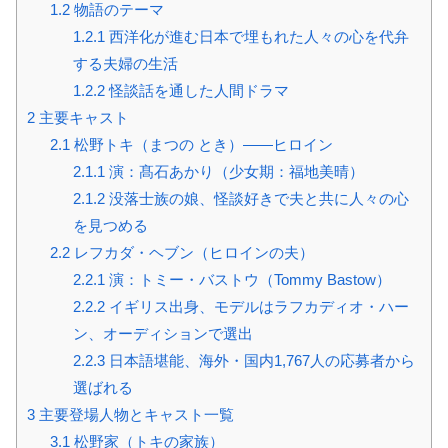
1.2
物語のテーマ
1.2.1
西洋化が進む日本で埋もれた人々の心を代弁
する夫婦の生活
1.2.2
怪談話を通した人間ドラマ
2
主要キャスト
2.1
松野トキ（まつの とき）——ヒロイン
2.1.1
演：髙石あかり（少女期：福地美晴）
2.1.2
没落士族の娘、怪談好きで夫と共に人々の心
を見つめる
2.2
レフカダ・ヘブン（ヒロインの夫）
2.2.1
演：トミー・バストウ（Tommy Bastow）
2.2.2
イギリス出身、モデルはラフカディオ・ハー
ン、オーディションで選出
2.2.3
日本語堪能、海外・国内1,767人の応募者から
選ばれる
3
主要登場人物とキャスト一覧
3.1
松野家（トキの家族）