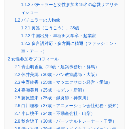
1.1.2
バチェラーと女性参加者15名の恋愛リアリテ
ィショー
1.2
バチェラーの人物像
1.2.1
黄皓（こうこう）、35歳
1.2.2
中国出身・早稲田大学卒・起業家
1.2.3
多言語対応・多方面に精通（ファッション・
車・アート）
2
女性参加者プロフィール
2.1
青山明香里（24歳・建築事務所・群馬）
2.2
休井美郷（30歳・パン教室講師・大阪）
2.3
中野綾香（29歳・マツエクサロン経営・愛知）
2.4
嘉瀬美月（25歳・モデル・新潟）
2.5
藤原望未（25歳・鍼灸師・神奈川）
2.6
白川理桜（27歳・アニメーション会社勤務・愛知）
2.7
小口桃子（34歳・不動産会社・山梨）
2.8
秋倉諒子（30歳・パーソナルトレーナー・千葉）
2.9
清水香澄（29歳・ボディメイクチャンピオン・岐