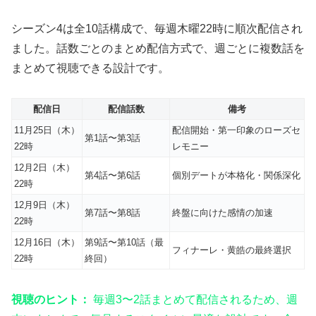
シーズン4は全10話構成で、毎週木曜22時に順次配信され
ました。話数ごとのまとめ配信方式で、週ごとに複数話を
まとめて視聴できる設計です。
配信日
配信話数
備考
11月25日（木）
配信開始・第一印象のローズセ
第1話〜第3話
22時
レモニー
12月2日（木）
第4話〜第6話
個別デートが本格化・関係深化
22時
12月9日（木）
第7話〜第8話
終盤に向けた感情の加速
22時
12月16日（木）
第9話〜第10話（最
フィナーレ・黄皓の最終選択
22時
終回）
視聴のヒント：
毎週3〜2話まとめて配信されるため、週