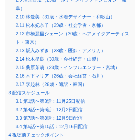
阜）
2.10
林愛美（31歳・水着デザイナー・和歌山）
2.11
松本妃奈子（29歳・社会学者・京都）
2.12
市橋麗里シェーン（30歳・ヘアメイクアーティス
ト・東京）
2.13
坂入みずき（28歳・医師・アメリカ）
2.14
松木星良（30歳・会社経営・山梨）
2.15
桑原茉萌（23歳・インフルエンサー・宮城）
2.16
木下マリア（26歳・会社経営・石川）
2.17
李起林（28歳・通訳・韓国）
3
配信スケジュール
3.1
第1話〜第3話：11月25日配信
3.2
第4話〜第6話：12月2日配信
3.3
第7話〜第8話：12月9日配信
3.4
第9話〜第10話：12月16日配信
4
視聴前チェックポイント