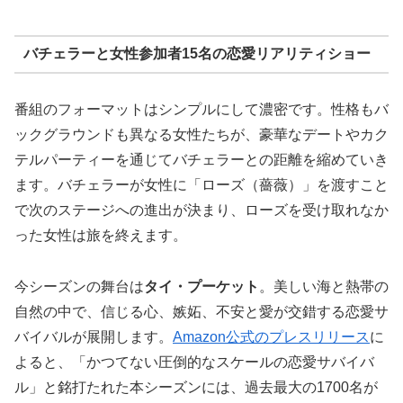
バチェラーと女性参加者15名の恋愛リアリティショー
番組のフォーマットはシンプルにして濃密です。性格もバ
ックグラウンドも異なる女性たちが、豪華なデートやカク
テルパーティーを通じてバチェラーとの距離を縮めていき
ます。バチェラーが女性に「ローズ（薔薇）」を渡すこと
で次のステージへの進出が決まり、ローズを受け取れなか
った女性は旅を終えます。
今シーズンの舞台は
タイ・プーケット
。美しい海と熱帯の
自然の中で、信じる心、嫉妬、不安と愛が交錯する恋愛サ
バイバルが展開します。
Amazon公式のプレスリリース
に
よると、「かつてない圧倒的なスケールの恋愛サバイバ
ル」と銘打たれた本シーズンには、過去最大の1700名が