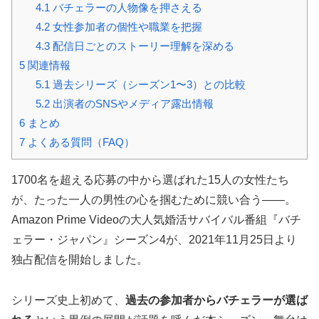
4.1
バチェラーの人物像を押さえる
4.2
女性参加者の個性や職業を把握
4.3
配信日ごとのストーリー理解を深める
5
関連情報
5.1
過去シリーズ（シーズン1〜3）との比較
5.2
出演者のSNSやメディア露出情報
6
まとめ
7
よくある質問（FAQ）
1700名を超える応募の中から選ばれた15人の女性たち
が、たった一人の男性の心を掴むために競い合う——。
Amazon Prime Videoの大人気婚活サバイバル番組『バチ
ェラー・ジャパン』シーズン4が、
2021年11月25日
より
独占配信を開始しました。
シリーズ史上初めて、
過去の参加者からバチェラーが選ば