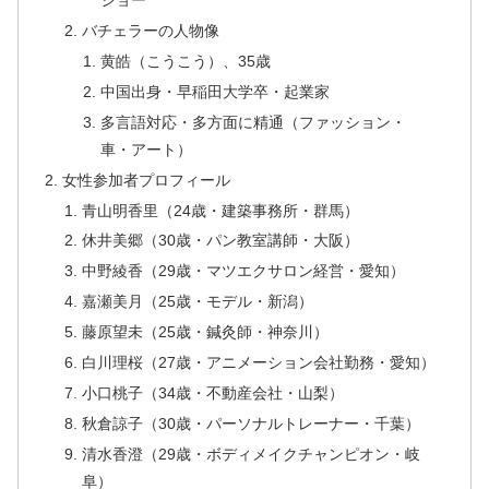
ショー
バチェラーの人物像
黄皓（こうこう）、35歳
中国出身・早稲田大学卒・起業家
多言語対応・多方面に精通（ファッション・
車・アート）
女性参加者プロフィール
青山明香里（24歳・建築事務所・群馬）
休井美郷（30歳・パン教室講師・大阪）
中野綾香（29歳・マツエクサロン経営・愛知）
嘉瀬美月（25歳・モデル・新潟）
藤原望未（25歳・鍼灸師・神奈川）
白川理桜（27歳・アニメーション会社勤務・愛知）
小口桃子（34歳・不動産会社・山梨）
秋倉諒子（30歳・パーソナルトレーナー・千葉）
清水香澄（29歳・ボディメイクチャンピオン・岐
阜）