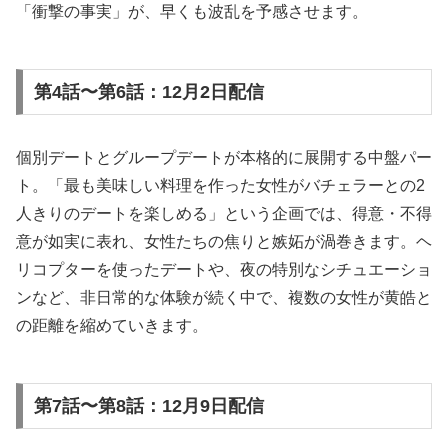
「衝撃の事実」が、早くも波乱を予感させます。
第4話〜第6話：12月2日配信
個別デートとグループデートが本格的に展開する中盤パー
ト。「最も美味しい料理を作った女性がバチェラーとの2
人きりのデートを楽しめる」という企画では、得意・不得
意が如実に表れ、女性たちの焦りと嫉妬が渦巻きます。ヘ
リコプターを使ったデートや、夜の特別なシチュエーショ
ンなど、非日常的な体験が続く中で、複数の女性が黄皓と
の距離を縮めていきます。
第7話〜第8話：12月9日配信