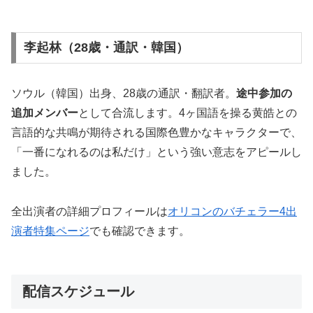
李起林（28歳・通訳・韓国）
ソウル（韓国）出身、28歳の通訳・翻訳者。
途中参加の
追加メンバー
として合流します。4ヶ国語を操る黄皓との
言語的な共鳴が期待される国際色豊かなキャラクターで、
「一番になれるのは私だけ」という強い意志をアピールし
ました。
全出演者の詳細プロフィールは
オリコンのバチェラー4出
演者特集ページ
でも確認できます。
配信スケジュール