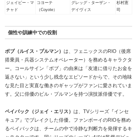
ジェイビー・マ
コヨーテ
グレッグ・ターザン・
杉村憲
チャド
（Coyote）
デイヴィス
司
個性や訓練中での役割
ボブ（ルイス・プルマン）
は、フェニックスのRIO（後席
搭乗員・兵器システムオペレーター）を務めるキャラクタ
ー。コールサイン「ボブ」の由来は「友達に借りたお金を
返さない」という少し残念なエピソードからで、その地味
な見た目と実直な働きのギャップがファンに愛されていま
す。父に俳優のビル・プルマンを持つ演技派俳優です。
ペイバック（ジェイ・エリス）
は、TVシリーズ『インセ
キュア』でブレイクした俳優。ファンボーイのRIOを務め
るペイバックは、チームの中で冷静な判断力を発揮するキ