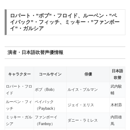
ロバート・”ボブ”・フロイド、ルーベン・”ペ
イバック”・フィッチ、ミッキー・”ファンボー
イ”・ガルシア
演者・日本語吹替声優情報
日本語
キャラクター
コールサイン
俳優
吹替
ロバート・フロ
武内駿
ボブ（Bob）
ルイス・プルマン
イド
輔
ルーベン・フィ
ペイバック
ジェイ・エリス
木村昴
ッチ
（Payback）
ミッキー・ガル
ファンボーイ
内田雄
ダニー・ラミレス
シア
（Fanboy）
馬