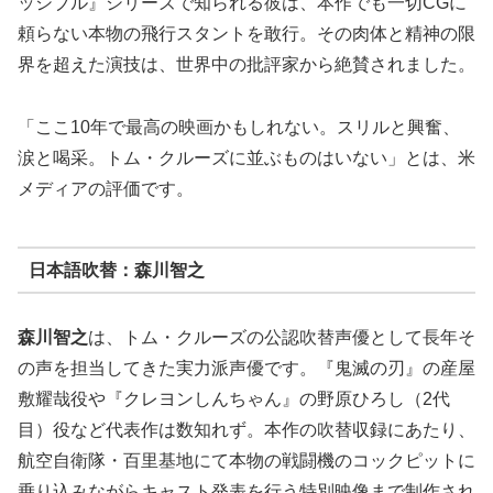
ッシブル』シリーズで知られる彼は、本作でも一切CGに
頼らない本物の飛行スタントを敢行。その肉体と精神の限
界を超えた演技は、世界中の批評家から絶賛されました。
「ここ10年で最高の映画かもしれない。スリルと興奮、
涙と喝采。トム・クルーズに並ぶものはいない」とは、米
メディアの評価です。
日本語吹替：森川智之
森川智之
は、トム・クルーズの公認吹替声優として長年そ
の声を担当してきた実力派声優です。『鬼滅の刃』の産屋
敷耀哉役や『クレヨンしんちゃん』の野原ひろし（2代
目）役など代表作は数知れず。本作の吹替収録にあたり、
航空自衛隊・百里基地にて本物の戦闘機のコックピットに
乗り込みながらキャスト発表を行う特別映像まで制作され