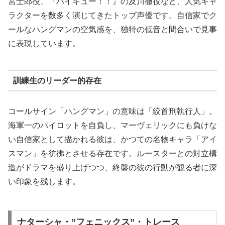
宮士郎役、『ハイキュー！！』の及川徹役など、人気キャ
ラクターを数多く演じてきたトップ声優です。自信家でク
ールなハングマンの空気感を、独特の低音と間合いで見事
に表現しています。
訓練生のリーダー的存在
コールサイン「ハングマン」の意味は「絞首刑執行人」。
海軍一のパイロットを自負し、マーヴェリックにも負けな
い自信家として描かれる彼は、かつての名物キャラ「アイ
スマン」を彷彿とさせる存在です。ルースターとの対立構
造がドラマを盛り上げつつ、終盤の彼の行動が観る者に深
い印象を残します。
ナターシャ・”フェニックス”・トレース