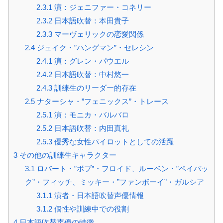
2.3.1
演：ジェニファー・コネリー
2.3.2
日本語吹替：本田貴子
2.3.3
マーヴェリックの恋愛関係
2.4
ジェイク・”ハングマン”・セレシン
2.4.1
演：グレン・パウエル
2.4.2
日本語吹替：中村悠一
2.4.3
訓練生のリーダー的存在
2.5
ナターシャ・”フェニックス”・トレース
2.5.1
演：モニカ・バルバロ
2.5.2
日本語吹替：内田真礼
2.5.3
優秀な女性パイロットとしての活躍
3
その他の訓練生キャラクター
3.1
ロバート・”ボブ”・フロイド、ルーベン・”ペイバッ
ク”・フィッチ、ミッキー・”ファンボーイ”・ガルシア
3.1.1
演者・日本語吹替声優情報
3.1.2
個性や訓練中での役割
4
日本語吹替声優の特徴