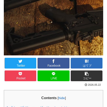
Twitter
Facebook
はてブ
Pocket
LINE
コピー
2026.05.22
Contents
[
hide
]