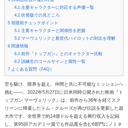
4.1
主要キャラクターに対応する声優一覧
4.2
吹替版での見どころ
5
視聴前チェックポイント
5.1
主要キャラクターと関係性を把握
5.2
マーヴェリックと新世代パイロットの対比を理解
6
関連情報
6.1
前作『トップガン』とのキャラクター比較
6.2
訓練生のコールサインと個性一覧
7
よくある質問（FAQ）
空を駆け、限界を超え、仲間と共に不可能なミッションへ
挑む——。
2022年5月27日
に日米同時公開された映画『ト
ップガン マーヴェリック』は、前作から36年を経てスク
リーンに帰還したトム・クルーズが再び伝説を更新した超
大作です。全世界で約14億ドルを超える興行収入を記録
し、第95回アカデミー賞でも作品賞を含む6部門にノミネ