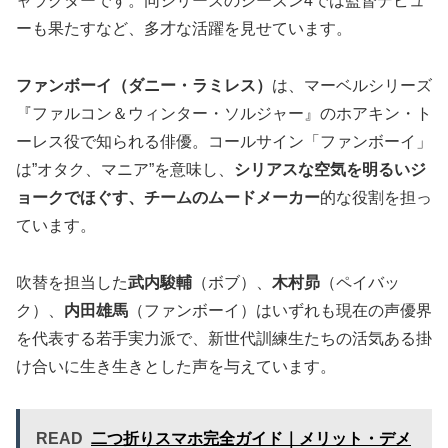
ャラクターです。同シリーズのシーズン4では監督デビュ
ーも果たすなど、多才な活躍を見せています。
ファンボーイ（ダニー・ラミレス）
は、マーベルシリーズ
『ファルコン＆ウィンター・ソルジャー』のホアキン・ト
ーレス役で知られる俳優。コールサイン「ファンボーイ」
は”オタク、マニア”を意味し、
シリアスな空気を明るいジ
ョークでほぐす、チームのムードメーカー
的な役割を担っ
ています。
吹替を担当した
武内駿輔
（ボブ）、
木村昴
（ペイバッ
ク）、
内田雄馬
（ファンボーイ）はいずれも現在の声優界
を代表する若手実力派で、新世代訓練生たちの活気ある掛
け合いに生き生きとした声を与えています。
READ
二つ折りスマホ完全ガイド｜メリット・デメ