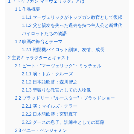
1
『トップガン マーヴェリック』とは
1.1
作品概要
1.1.1
マーヴェリックがトップガン教官として復帰
1.1.2
父と親友を失った過去を持つ主人公と新世代
パイロットたちの物語
1.2
映画の舞台とテーマ
1.2.1
戦闘機パイロット訓練、友情、成長
2
主要キャラクターとキャスト
2.1
ピート・”マーヴェリック”・ミッチェル
2.1.1
演：トム・クルーズ
2.1.2
日本語吹替：森川智之
2.1.3
型破りな教官としての人物像
2.2
ブラッドリー・”ルースター”・ブラッドショー
2.2.1
演：マイルズ・テラー
2.2.2
日本語吹替：宮野真守
2.2.3
グースの息子、訓練生としての葛藤
2.3
ペニー・ベンジャミン