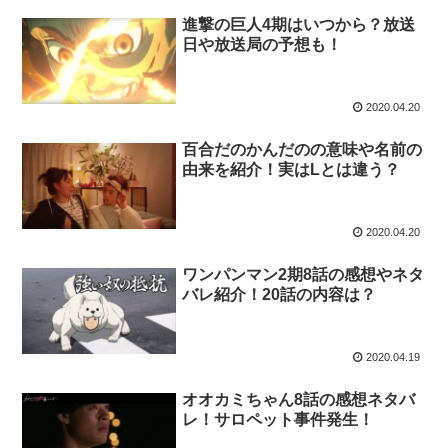
進撃の巨人4期はいつから？放送
日や放送局の予想も！
2020.04.20
百合だのかんだのの意味や名前の
由来を紹介！実はLとは違う？
2020.04.20
ワンパンマン2期8話の感想やネタ
バレ紹介！20話の内容は？
2020.04.19
オオカミちゃん8話の感想ネタバ
レ！サロペット事件発生！