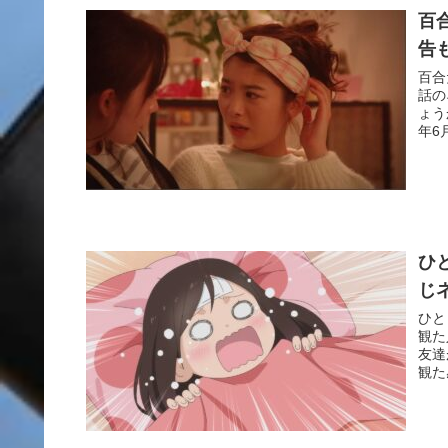
百
告
百合
話の
ょう
年6
ひ
じ
ひと
観た
友達
観た