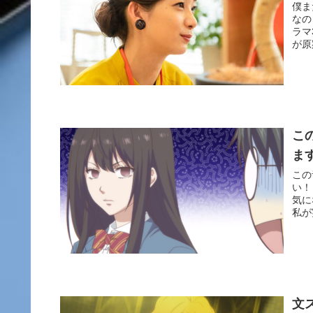
僕ま
なの
ラマ
が原
こ
ま
この
い！
気に
私が
文