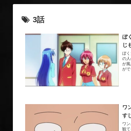
3話
ぼ
じ
ぼく
の人
が風
がで
ワ
す
ワン
観て