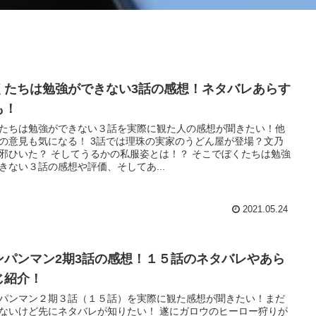
くたちは勉強ができない3話の感想！ネタバレあらす
も！
たちは勉強ができない３話を実際に観た人の感想が聞きたい！他
の意見も気になる！ 3話では理珠の実家のうどん屋が登場？文乃
邪ひいた？ そしてうるかの私服姿とは！？ そこでぼくたちは勉強
きない３話の感想や評価、そしてあ...
2021.05.24
ンパンマン2期3話の感想！１５話のネタバレやあら
じ紹介！
パンマン２期３話（１５話）を実際に観た感想が聞きたい！まだ
ないけど先にネタバレが知りたい！ 遂にガロウのヒーロー狩りが