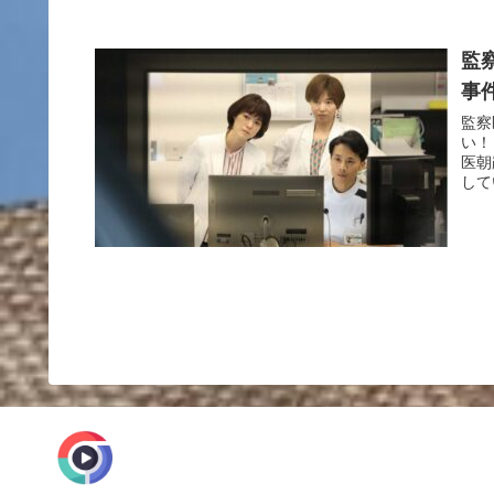
監
事
監察
い！
医朝
して