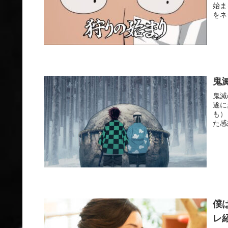
始ま
をネ
鬼
鬼滅
遂に
も）
た感
僕
レ