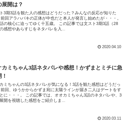
の展開は？
ト3期3話を観た人の感想はどうだった？みんなの反応が知りた
 前回アラハバキの正体が中也だと本人が発言し始めたが・・・。
話の核心に迫ってゆく十五歳。 この記事では文スト3期3話（28
の感想やあらすじをネタバレを入...
2020.04.10
オカミちゃん3話ネタバレや感想！かずまとミチに急
開！
カミちゃんの3話ネタバレが気になる！3話を観た感想はどうだっ
 前回、ゆうかからかずま宛に太陽ラインが届き二人はデートをす
とに・・・。 この記事では、オオカミちゃん3話のネタバレや、3
展開を視聴した感想をご紹介しま...
2020.03.11