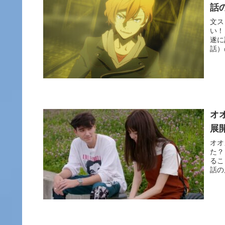
話
文ス
い！
遂に
話）
オ
展
オオ
た？
るこ
話の