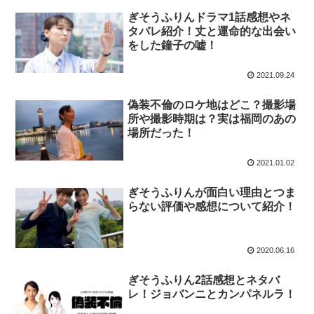
ぎそうふりんドラマ1話感想やネ
タバレ紹介！丈と運命的な出会い
をした鐘子の嘘！
2021.09.24
偽装不倫のロケ地はどこ？撮影場
所や撮影時期は？実は福岡のあの
場所だった！
2021.01.02
ぎそうふりんが面白い理由とつま
らない評価や感想について紹介！
2020.06.16
ぎそうふりん2話感想とネタバ
レ！ジョバンニとカンパネルラ！