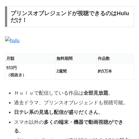
プリンスオブレジェンドが視聴できるのはHulu
だけ！
月額
無料期間
作品数
933円
2週間
約5万本
（税抜き）
Ｈｕｌｕで配信している作品は
全部
見放題
。
過去ドラマ、プリンスオブレジェンドも視聴可能。
日テレ系の見逃し配信が盛りだくさん
。
スマホ以外の
多くの端末・機器で動画視聴ができ
る
。