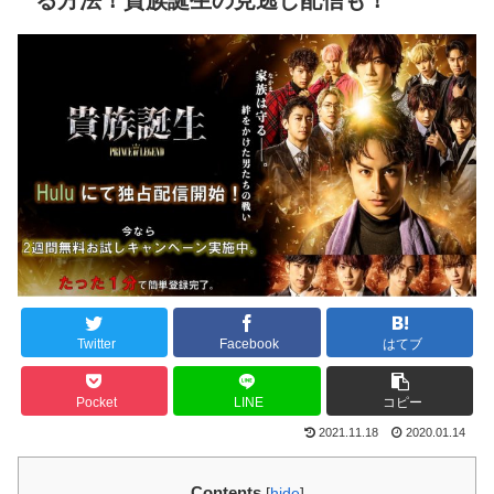
る方法！貴族誕生の見逃し配信も！
Twitter
Facebook
はてブ
Pocket
LINE
コピー
2021.11.18
2020.01.14
Contents
[
hide
]