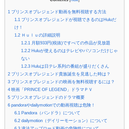
1
プリンスオブレジェンド動画を無料視聴する方法
1.1
プリンスオブレジェンドが視聴できるのはHuluだ
け！
1.2
Ｈｕｌｕの詳細説明
1.2.1
月額933円(税抜)ですべての作品が見放題
1.2.2
Huluが使えるのはテレビやパソコンだけじゃ
ない
1.2.3
Huluは日テレ系列の番組が盛りだくさん
2
プリンスオブレジェンド貴族誕生を見逃した時は？
3
プリンスオブレジェンドの映画を無料視聴するには？
4
映画「PRINCE OF LEGEND」ドラマＰＶ
5
プリンスオブレジェンドのドラマ概要
6
pandoraやdailymotionでの動画視聴は危険！
6.1
Pandora（パンドラ）について
6.2
dailymotion（デイリーモーション）について
6.3
違法アップロード動画の危険性について