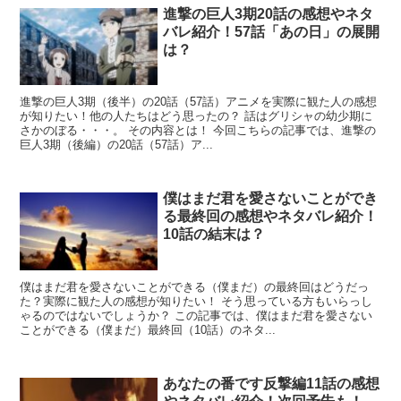
進撃の巨人3期20話の感想やネタ
バレ紹介！57話「あの日」の展開
は？
進撃の巨人3期（後半）の20話（57話）アニメを実際に観た人の感想
が知りたい！他の人たちはどう思ったの？ 話はグリシャの幼少期に
さかのぼる・・・。 その内容とは！ 今回こちらの記事では、進撃の
巨人3期（後編）の20話（57話）ア...
僕はまだ君を愛さないことができ
る最終回の感想やネタバレ紹介！
10話の結末は？
僕はまだ君を愛さないことができる（僕まだ）の最終回はどうだっ
た？実際に観た人の感想が知りたい！ そう思っている方もいらっし
ゃるのではないでしょうか？ この記事では、僕はまだ君を愛さない
ことができる（僕まだ）最終回（10話）のネタ...
あなたの番です反撃編11話の感想