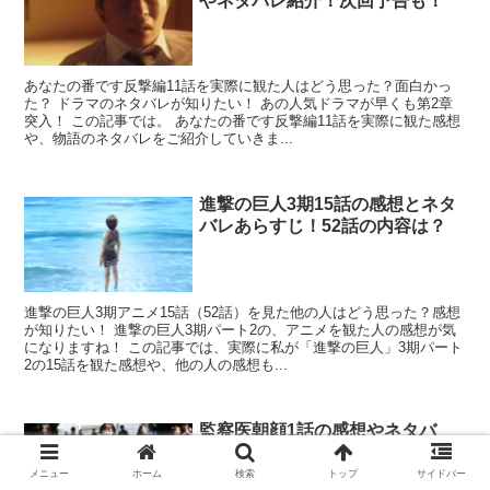
やネタバレ紹介！次回予告も！
あなたの番です反撃編11話を実際に観た人はどう思った？面白かっ
た？ ドラマのネタバレが知りたい！ あの人気ドラマが早くも第2章
突入！ この記事では。 あなたの番です反撃編11話を実際に観た感想
や、物語のネタバレをご紹介していきま...
進撃の巨人3期15話の感想とネタ
バレあらすじ！52話の内容は？
進撃の巨人3期アニメ15話（52話）を見た他の人はどう思った？感想
が知りたい！ 進撃の巨人3期パート2の、アニメを観た人の感想が気
になりますね！ この記事では、実際に私が「進撃の巨人」3期パート
2の15話を観た感想や、他の人の感想も...
監察医朝顔1話の感想やネタバ
レ！生きた証を見つけるために親
子が奮闘！
メニュー
ホーム
検索
トップ
サイドバー