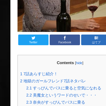
Twitter
Facebook
はてブ
Contents
[
hide
]
1
7話あらすじ紹介！
2
地獄のガールフレンド7話ネタバレ
2.1
すっぴんでバスに乗ると空気になれる
2.2
美魔女というワードのせいで・・・
2.3
奈央がすっぴんでバスに乗る