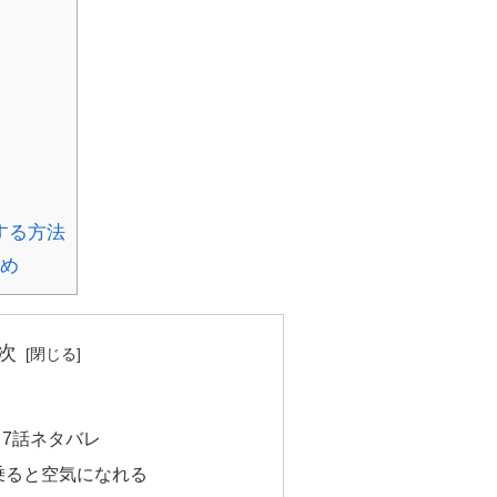
する方法
とめ
次
7話ネタバレ
乗ると空気になれる