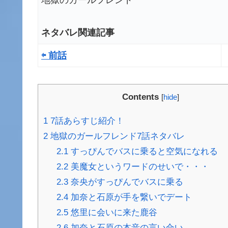
地獄のガールフレンド
ネタバレ関連記事
⇦ 前話
Contents
[
hide
]
1
7話あらすじ紹介！
2
地獄のガールフレンド7話ネタバレ
2.1
すっぴんでバスに乗ると空気になれる
2.2
美魔女というワードのせいで・・・
2.3
奈央がすっぴんでバスに乗る
2.4
加奈と石原が手を繋いでデート
2.5
悠里に会いに来た鹿谷
2.6
加奈と石原の本音の言い合い