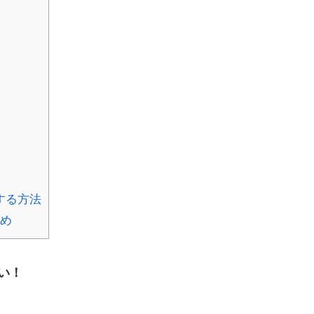
する方法
とめ
い！