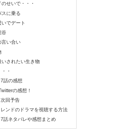
ドのせいで・・・
バスに乗る
繋いでデート
鹿谷
の言い合い
物
扱いされたい生き物
・・・
7話の感想
itterの感想！
ド次回予告
フレンドのドラマを視聴する方法
7話ネタバレや感想まとめ