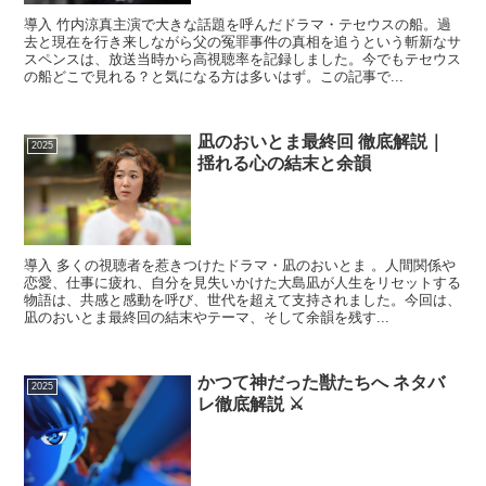
導入 竹内涼真主演で大きな話題を呼んだドラマ・テセウスの船。過
去と現在を行き来しながら父の冤罪事件の真相を追うという斬新なサ
スペンスは、放送当時から高視聴率を記録しました。今でもテセウス
の船どこで見れる？と気になる方は多いはず。この記事で...
凪のおいとま最終回 徹底解説｜
2025
揺れる心の結末と余韻
導入 多くの視聴者を惹きつけたドラマ・凪のおいとま 。人間関係や
恋愛、仕事に疲れ、自分を見失いかけた大島凪が人生をリセットする
物語は、共感と感動を呼び、世代を超えて支持されました。今回は、
凪のおいとま最終回の結末やテーマ、そして余韻を残す...
かつて神だった獣たちへ ネタバ
2025
レ徹底解説 ⚔️