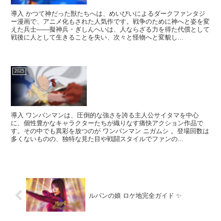
導入 かつて神だった獣たちへは、めいびいによるダークファンタジ
ー漫画で、アニメ化もされた人気作です。戦争のために神へと姿を変
えた兵士――擬神兵・ぎしんへいは、人ならざる力を得た代償として
戦後に人として生きることを失い、次々と怪物へと変貌し...
2025
導入 ワンパンマンは、圧倒的な強さを誇る主人公サイタマを中心
に、個性豊かなキャラクターたちが織りなす痛快アクション作品で
す。その中でも異彩を放つのが ワンパンマン ニガムシ 。登場回数は
多くないものの、独特な見た目や戦闘スタイルでファンの...
ルパンの娘 ロケ地完全ガイド ✨