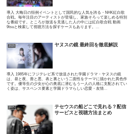
導入 大晦日の恒例イベントとして国民的な人気を誇る・NHK紅白歌
合戦。毎年注目のアーティストが登場し、家族そろって楽しめる特別
な番組です。ところが放送を見逃した人の中には紅白歌合戦 動画
9tsuと検索して視聴方法を探すケースもあります。...
ヤヌスの鏡 最終回を徹底解説
2025
導入 1985年にフジテレビ系で放送された学園ドラマ・ヤヌスの鏡
は、昼と夜、善と悪、表と裏という二面性をテーマに描かれた異色作
です。優等生の少女が心の奥底に潜むもう一人の人格に支配されてい
く姿は、サスペンス要素と学園ドラマらしい恋愛・友情...
テセウスの船どこで見れる？配信
2025
サービスと視聴方法まとめ