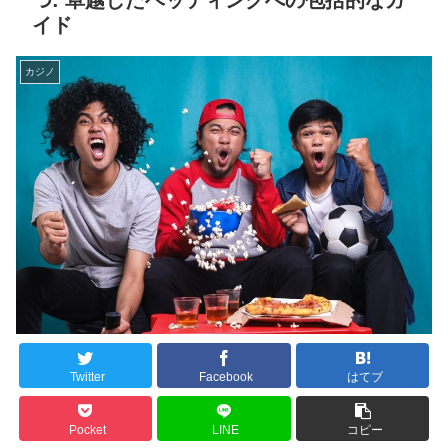
つ: 卓越したベッティングへの包括的なガ
イド
カジノ
Twitter
Facebook
はてブ
Pocket
LINE
コピー