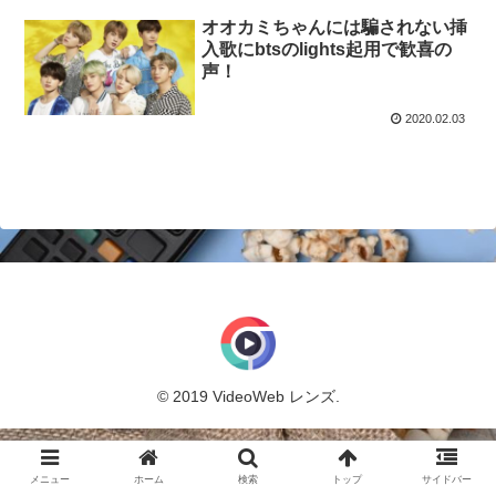
オオカミちゃんには騙されない挿
入歌にbtsのlights起用で歓喜の
声！
2020.02.03
© 2019 VideoWeb レンズ.
メニュー
ホーム
検索
トップ
サイドバー