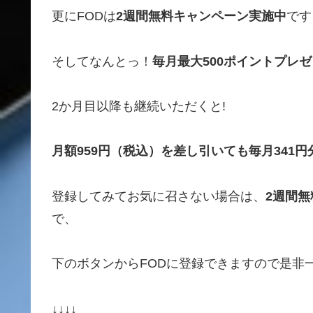
更にFODは
2週間無料キャンペーン実施中
です
そしてなんとっ！
毎月最大500ポイントプレ
2か月目以降も継続いただくと!
月額959円（税込）を差し引いても
毎月341
登録してみてお気に召さない場合は、
2週間
で、
下のボタンからFODに登録できますので是非
↓↓↓↓