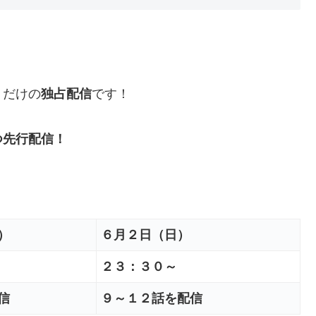
）
だけの
独占配信
です！
つ先行配信！
）
６月２日（日）
２３：３０～
信
９～１２話を配信