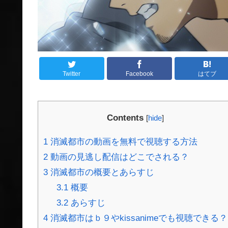
Twitter
Facebook
はてブ
Contents
[
hide
]
1
消滅都市の動画を無料で視聴する方法
2
動画の見逃し配信はどこでされる？
3
消滅都市の概要とあらすじ
3.1
概要
3.2
あらすじ
4
消滅都市はｂ９やkissanimeでも視聴できる？